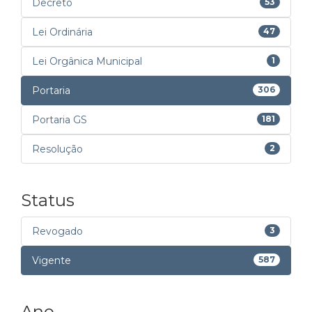
Decreto
53
Lei Ordinária
47
Lei Orgânica Municipal
1
Portaria
306
Portaria GS
181
Resolução
2
Status
Revogado
3
Vigente
587
Ano