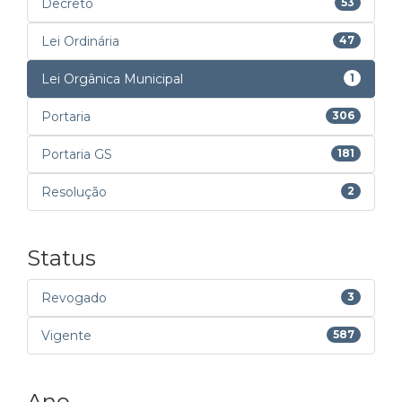
Decreto
53
Lei Ordinária
47
Lei Orgânica Municipal
1
Portaria
306
Portaria GS
181
Resolução
2
Status
Revogado
3
Vigente
587
Ano