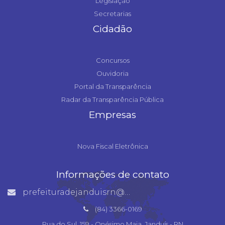
Legislação
Secretarias
Cidadão
Concursos
Ouvidoria
Portal da Transparência
Radar da Transparência Pública
Empresas
Nova Fiscal Eletrônica
Informações de contato
prefeituradejanduisrn@gmail.com
(84) 3366-0169
Rua do Sul, 159 - Onésimo Maia, Janduís - RN