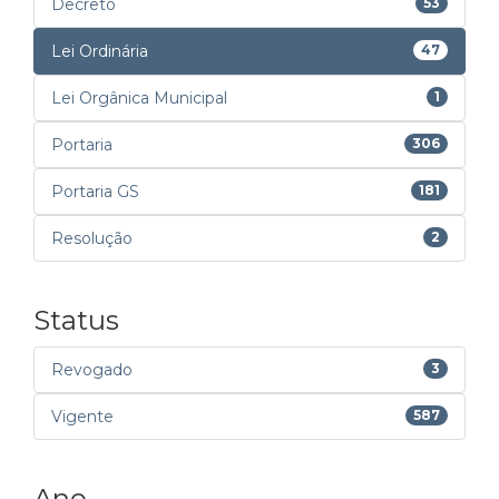
Decreto
53
Lei Ordinária
47
Lei Orgânica Municipal
1
Portaria
306
Portaria GS
181
Resolução
2
Status
Revogado
3
Vigente
587
Ano