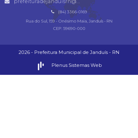
prefeituradejanduisrn@gmail.com
(84) 3366-0169
Rua do Sul, 159 - Onésimo Maia, Janduís - RN
CEP: 59690-000
2026 - Prefeitura Municipal de Janduís - RN
Plenus Sistemas Web