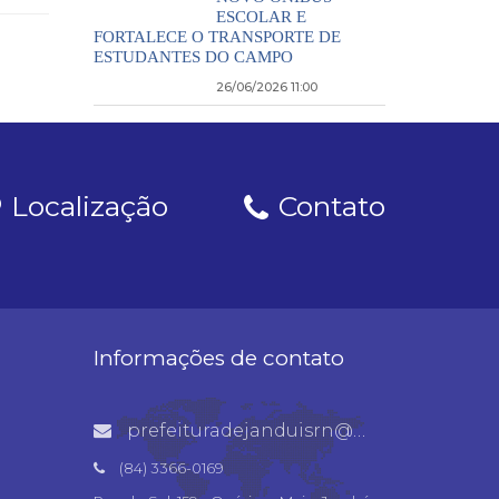
ESCOLAR E
FORTALECE O TRANSPORTE DE
ESTUDANTES DO CAMPO
26/06/2026 11:00
Localização
Contato
Informações de contato
prefeituradejanduisrn@gmail.com
(84) 3366-0169