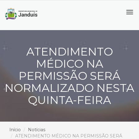
Tog
navi
ATENDIMENTO
MÉDICO NA
PERMISSÃO SERÁ
NORMALIZADO NESTA
QUINTA-FEIRA
Início
Notícias
ATENDIMENTO MÉDICO NA PERMISSÃO SERÁ