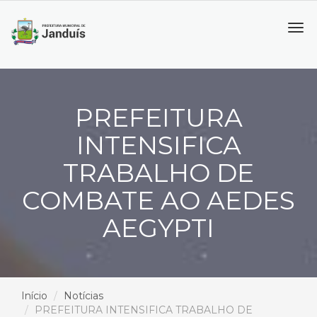
Tog
navi
PREFEITURA
INTENSIFICA
TRABALHO DE
COMBATE AO AEDES
AEGYPTI
Início
Notícias
PREFEITURA INTENSIFICA TRABALHO DE