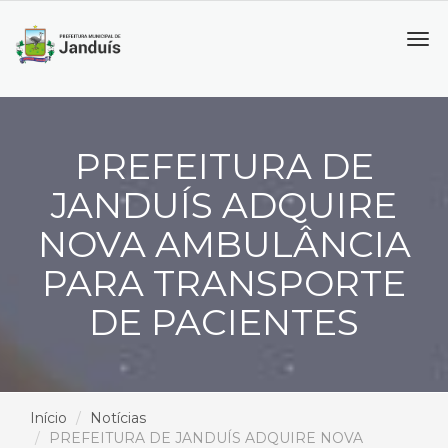
Tog
navi
PREFEITURA DE
JANDUÍS ADQUIRE
NOVA AMBULÂNCIA
PARA TRANSPORTE
DE PACIENTES
Início
Notícias
PREFEITURA DE JANDUÍS ADQUIRE NOVA