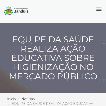
Tog
navi
EQUIPE DA SAÚDE
REALIZA AÇÃO
EDUCATIVA SOBRE
HIGIENIZAÇÃO NO
MERCADO PÚBLICO
Início
Notícias
EQUIPE DA SAÚDE REALIZA AÇÃO EDUCATIVA