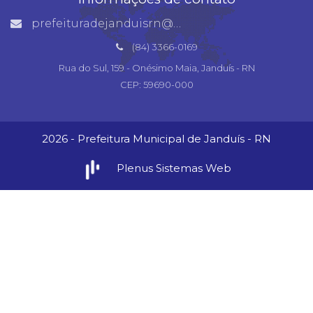
prefeituradejanduisrn@gmail.com
(84) 3366-0169
Rua do Sul, 159 - Onésimo Maia, Janduís - RN
CEP: 59690-000
2026 - Prefeitura Municipal de Janduís - RN
Plenus Sistemas Web