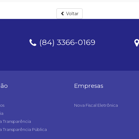
Voltar
(84) 3366-0169
dão
Empresas
os
Nova Fiscal Eletrônica
ia
a Transparência
a Transparência Pública