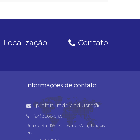
Localização
Contato
Informações de contato
prefeituradejanduisrn@gmail.com
(84) 3366-0169
Rua do Sul, 159 - Onésimo Maia, Janduís -
RN