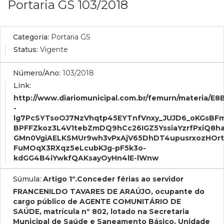
Portaria GS 103/2018
Categoria:
Portaria GS
Status:
Vigente
Número/Ano:
103/2018
Link:
http://www.diariomunicipal.com.br/femurn/mater
-
lg7PcSYTsoOJ7NzVhqtp45EYTnfVnxy_JUJD6_oKGsBF
BPFFZkoz3L4V1tebZmDQ9hCc26IGZ5YssiaYzrfPxiQ8
GMn0VgiAELKSMUr9wh3vPxAjV65DhDT4upusrxozHOrt
FuMOqX3RXqz5eLcubKJg-pF5k3o-
kdGG4B4iYwkfQAKsayOyHn4lE-lWnw
Súmula:
Artigo 1º.Conceder férias ao servidor
FRANCENILDO TAVARES DE ARAÚJO, ocupante do
cargo público de AGENTE COMUNITÁRIO DE
SAÚDE, matrícula nº 802, lotado na Secretaria
Municipal de Saúde e Saneamento Básico, Unidade