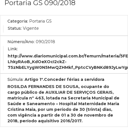
Portaria GS 090/2018
Categoria:
Portaria GS
Status:
Vigente
Número/Ano:
090/2018
Link:
http://www.diariomunicipal.com.br/femurn/mater
LhkyRAoB_KdOeXOcI2ckZ-
75zNbELYygW0N5MwQZHMkf_PptcCVyBNKd89JyLwYgnz
Súmula:
Artigo 1º.Conceder férias a servidora
ROSILDA FERNANDES DE SOUSA, ocupante do
cargo público de AUXILIAR DE SERVIÇOS GERAIS,
matrícula nº 463, lotada na Secretaria Municipal de
Saúde e Saneamento – Hospital Maternidade Maria
Cristina Maia, por um período de 30 (trinta) dias,
com vigência a partir de 01 a 30 de novembro de
2018, período aquisitivo 2016/2017.