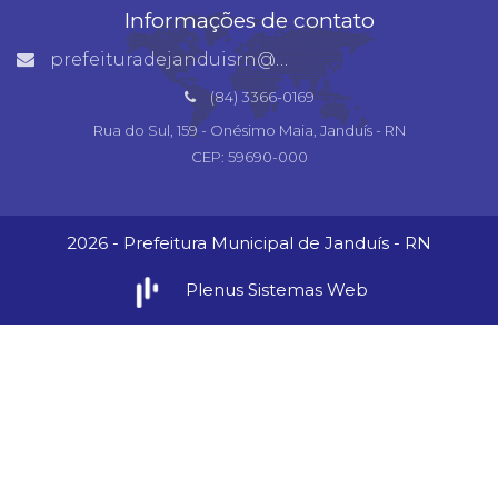
Informações de contato
prefeituradejanduisrn@gmail.com
(84) 3366-0169
Rua do Sul, 159 - Onésimo Maia, Janduís - RN
CEP: 59690-000
2026 - Prefeitura Municipal de Janduís - RN
Plenus Sistemas Web