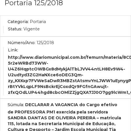
Portaria 125/2018
Categoria:
Portaria
Status:
Vigente
Número/Ano:
125/2018
Link:
http://www.diariomunicipal.com.br/femurn/materi
5r2eWRBd73WW-
U4Z6HqptcOWBGx8dMykjAlTbLJVV44ntLH8Ev9W4-
U2udtyd3ZG2HaNXce6oDEG3Qm-
zy_KXKxp7FVWeSaDwR3MBZstAtsmvYnLJWW1uEynygP
rBtYVkLqpLF9NsBckrEjCoxdQr9FGfnGAwujt-
zfxQOdLUP44hgd8cbcOMlZZjgQXA7JJ0O7gg9lcWm1
Súmula:
DECLARAR A VAGANCIA do Cargo efetivo
de PROFESSORA PM1 exercida pela servidora
SANDRA DANTAS DE OLIVEIRA PEREIRA – matricula
115, lotada na Secretaria Municipal de Educação,
Cultura e Desporto – Jardim Escola Municipal Tia