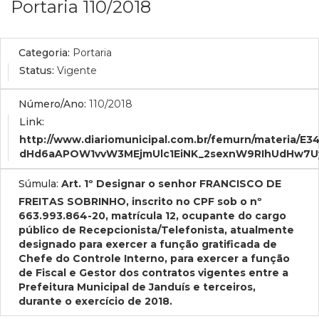
Portaria 110/2018
Categoria:
Portaria
Status:
Vigente
Número/Ano:
110/2018
Link:
http://www.diariomunicipal.com.br/femurn/mate
dHd6aAPOW1vvW3MEjmUlc1EiNK_2sexnW9RIhUdHw7Uy
Súmula:
Art. 1º Designar o senhor FRANCISCO DE
FREITAS SOBRINHO, inscrito no CPF sob o nº
663.993.864-20, matrícula 12, ocupante do cargo
público de Recepcionista/Telefonista, atualmente
designado para exercer a função gratificada de
Chefe do Controle Interno, para exercer a função
de Fiscal e Gestor dos contratos vigentes entre a
Prefeitura Municipal de Janduís e terceiros,
durante o exercício de 2018.