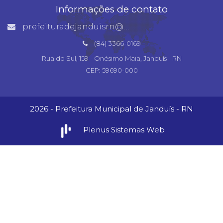
Informações de contato
prefeituradejanduisrn@gmail.com
(84) 3366-0169
Rua do Sul, 159 - Onésimo Maia, Janduís - RN
CEP: 59690-000
2026 - Prefeitura Municipal de Janduís - RN
Plenus Sistemas Web