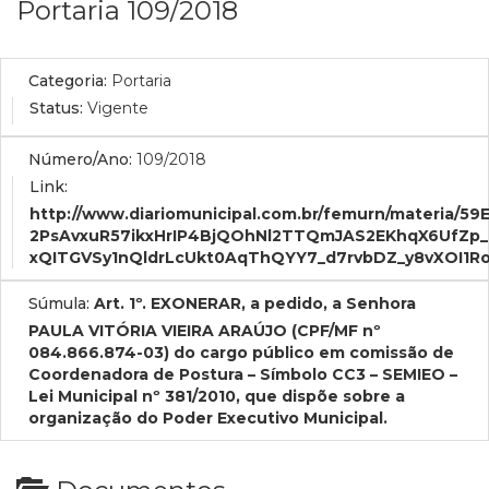
Portaria 109/2018
Categoria:
Portaria
Status:
Vigente
Número/Ano:
109/2018
Link:
http://www.diariomunicipal.com.br/femurn/mater
2PsAvxuR57ikxHrIP4BjQOhNl2TTQmJAS2EKhqX6UfZp
xQITGVSy1nQldrLcUkt0AqThQYY7_d7rvbDZ_y8vXOI1Ro
Súmula:
Art. 1º. EXONERAR, a pedido, a Senhora
PAULA VITÓRIA VIEIRA ARAÚJO (CPF/MF nº
084.866.874-03) do cargo público em comissão de
Coordenadora de Postura – Símbolo CC3 – SEMIEO –
Lei Municipal nº 381/2010, que dispõe sobre a
organização do Poder Executivo Municipal.