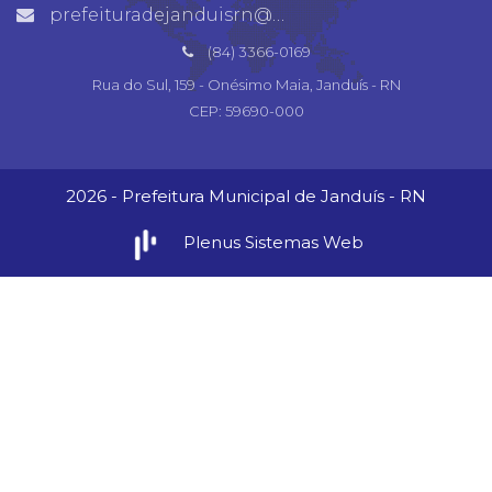
prefeituradejanduisrn@gmail.com
(84) 3366-0169
Rua do Sul, 159 - Onésimo Maia, Janduís - RN
CEP: 59690-000
2026 - Prefeitura Municipal de Janduís - RN
Plenus Sistemas Web