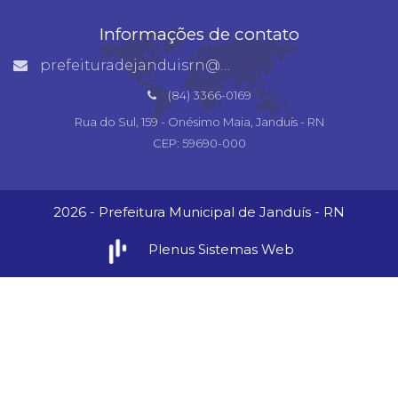
Informações de contato
prefeituradejanduisrn@gmail.com
(84) 3366-0169
Rua do Sul, 159 - Onésimo Maia, Janduís - RN
CEP: 59690-000
2026 - Prefeitura Municipal de Janduís - RN
Plenus Sistemas Web