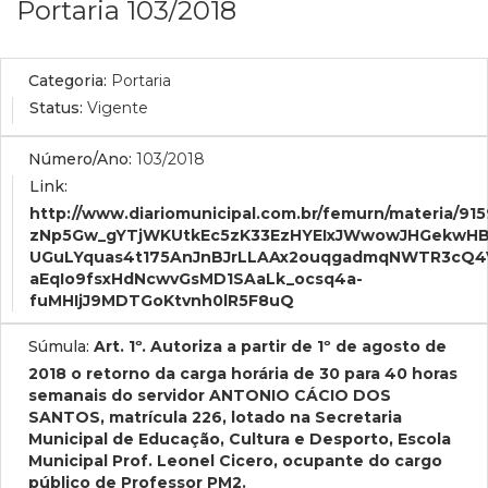
Portaria 103/2018
Categoria:
Portaria
Status:
Vigente
Número/Ano:
103/2018
Link:
http://www.diariomunicipal.com.br/femurn/mater
zNp5Gw_gYTjWKUtkEc5zK33EzHYEIxJWwowJHGekwHB
UGuLYquas4t175AnJnBJrLLAAx2ouqgadmqNWTR3cQ4V
aEqIo9fsxHdNcwvGsMD1SAaLk_ocsq4a-
fuMHIjJ9MDTGoKtvnh0lR5F8uQ
Súmula:
Art. 1º. Autoriza a partir de 1º de agosto de
2018 o retorno da carga horária de 30 para 40 horas
semanais do servidor ANTONIO CÁCIO DOS
SANTOS, matrícula 226, lotado na Secretaria
Municipal de Educação, Cultura e Desporto, Escola
Municipal Prof. Leonel Cicero, ocupante do cargo
público de Professor PM2.