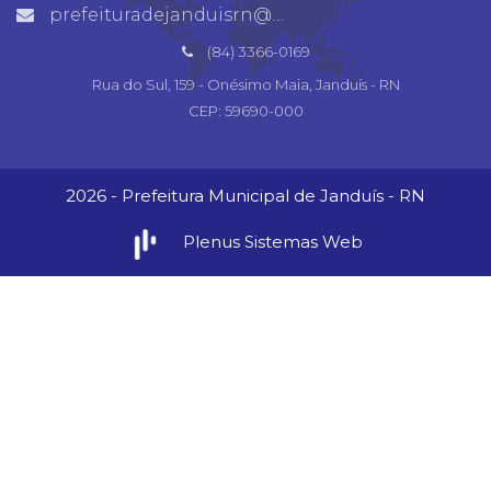
prefeituradejanduisrn@gmail.com
(84) 3366-0169
Rua do Sul, 159 - Onésimo Maia, Janduís - RN
CEP: 59690-000
2026 - Prefeitura Municipal de Janduís - RN
Plenus Sistemas Web