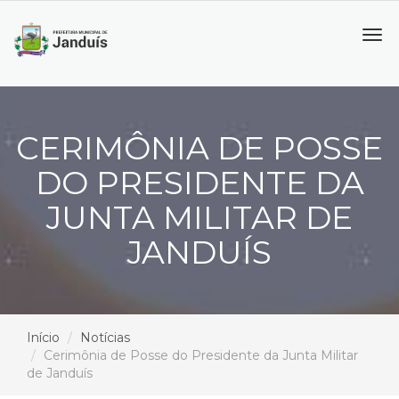
Tog
navi
CERIMÔNIA DE POSSE
DO PRESIDENTE DA
JUNTA MILITAR DE
JANDUÍS
Início
Notícias
Cerimônia de Posse do Presidente da Junta Militar
de Janduís