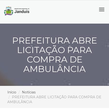
Tog
navi
PREFEITURA ABRE
LICITAÇÃO PARA
COMPRA DE
AMBULÂNCIA
Início
Notícias
PREFEITURA ABRE LICITAÇÃO PARA COMPRA DE
AMBULÂNCIA