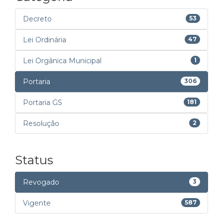
Decreto
53
Lei Ordinária
47
Lei Orgânica Municipal
1
Portaria
306
Portaria GS
181
Resolução
2
Status
Revogado
3
Vigente
587