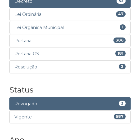
Decreto
53
Lei Ordinária
47
Lei Orgânica Municipal
1
Portaria
306
Portaria GS
181
Resolução
2
Status
Revogado
3
Vigente
587
Ano