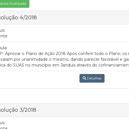
quisa Avançada
olução 4/2018
us:
ente
ula:
 1º- Aprovar o Plano de Ação 2018 Após conferir todo o Plano, 
varam por unanimidade o mesmo, dando parecer favorável e gar
tica do SUAS no município em Janduís através do cofinanciamen
Detalhes
olução 3/2018
us:
ente