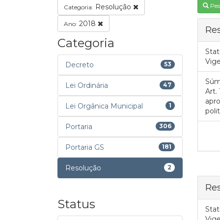
Pes
Resolução
Categoria:
2018
Ano:
Res
Categoria
Stat
Vig
Decreto
53
Súm
Lei Ordinária
47
Art.
apro
Lei Orgânica Municipal
1
poli
Portaria
306
Portaria GS
181
Resolução
2
Res
Status
Stat
Vig