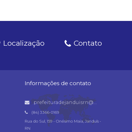
Localização
Contato
Informações de contato
prefeituradejanduisrn@gmail.com
(84) 3366-0169
Rua do Sul, 159 - Onésimo Maia, Janduís -
RN