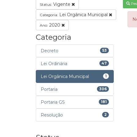
Pes
Vigente
Status:
Lei Orgânica Municipal
Categoria:
N
2020
Ano:
Categoria
Decreto
53
Lei Ordinária
47
Lei Orgânica Municipal
1
Portaria
306
Portaria GS
181
Resolução
2