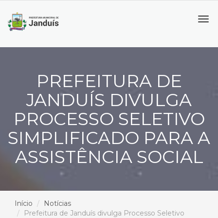
Tog
navi
PREFEITURA DE
JANDUÍS DIVULGA
PROCESSO SELETIVO
SIMPLIFICADO PARA A
ASSISTÊNCIA SOCIAL
Início
Notícias
Prefeitura de Janduís divulga Processo Seletivo