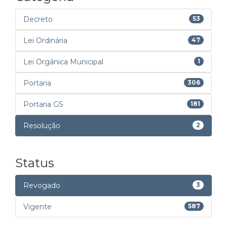
Decreto
53
Lei Ordinária
47
Lei Orgânica Municipal
1
Portaria
306
Portaria GS
181
Resolução
2
Status
Revogado
3
Vigente
587