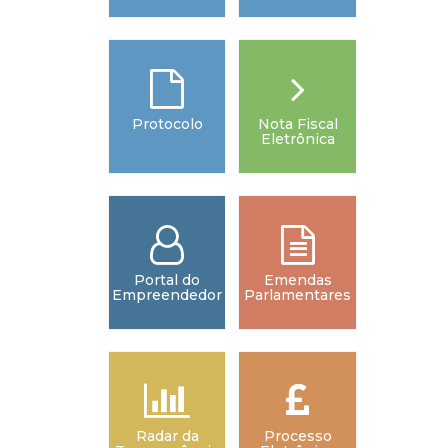
Protocolo
Nota Fiscal
Tari
Eletrônica
Portal do
Emendas
Empreendedor
Parlamentares
Radar da
Processo