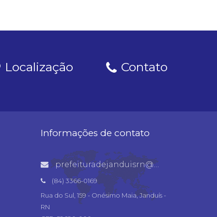
Localização
Contato
Informações de contato
prefeituradejanduisrn@gmail.com
(84) 3366-0169
Rua do Sul, 159 - Onésimo Maia, Janduís -
RN