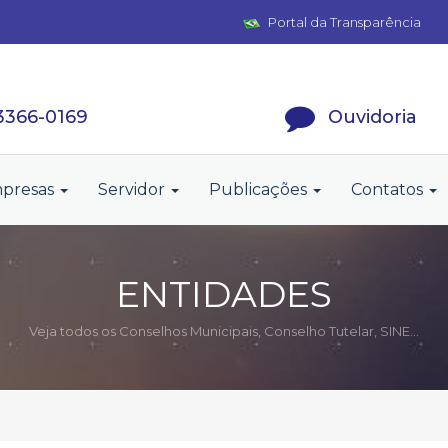
Portal da Transparência
 3366-0169
Ouvidoria
presas
Servidor
Publicações
Contatos
ENTIDADES
Veja todos os Conselhos Municipais, Conselho Tutelar, SINE...