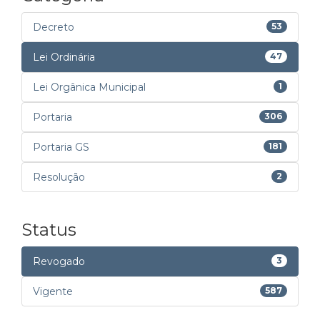
Decreto
53
Lei Ordinária
47
Lei Orgânica Municipal
1
Portaria
306
Portaria GS
181
Resolução
2
Status
Revogado
3
Vigente
587