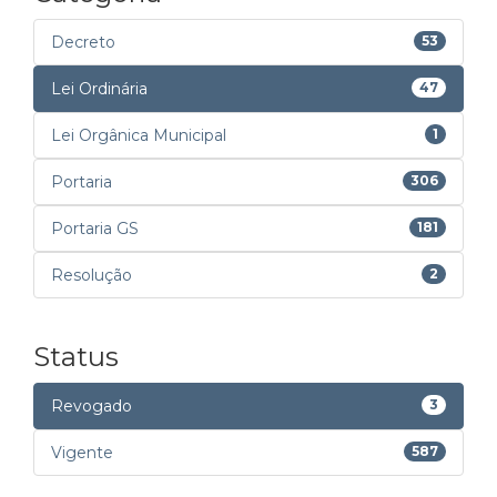
Decreto
53
Lei Ordinária
47
Lei Orgânica Municipal
1
Portaria
306
Portaria GS
181
Resolução
2
Status
Revogado
3
Vigente
587