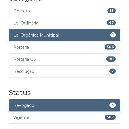
Decreto
53
Lei Ordinária
47
Lei Orgânica Municipal
1
Portaria
306
Portaria GS
181
Resolução
2
Status
Revogado
3
Vigente
587