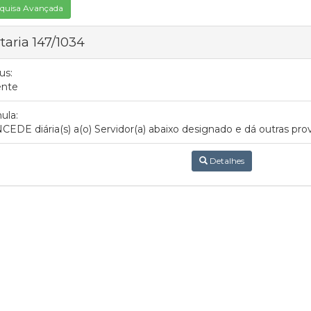
quisa Avançada
taria 147/1034
us:
ente
ula:
EDE diária(s) a(o) Servidor(a) abaixo designado e dá outras prov
Detalhes