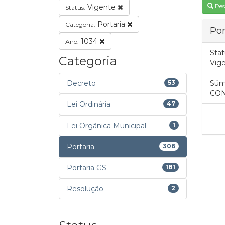
Pes
Vigente
Status:
Portaria
Categoria:
Por
1034
Ano:
Stat
Categoria
Vig
Decreto
53
Súm
CONC
Lei Ordinária
47
Lei Orgânica Municipal
1
Portaria
306
Portaria GS
181
Resolução
2