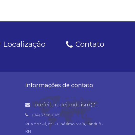
Localização
Contato
Informações de contato
prefeituradejanduisrn@gmail.com
(84) 3366-0169
Rua do Sul, 159 - Onésimo Maia, Janduís -
RN